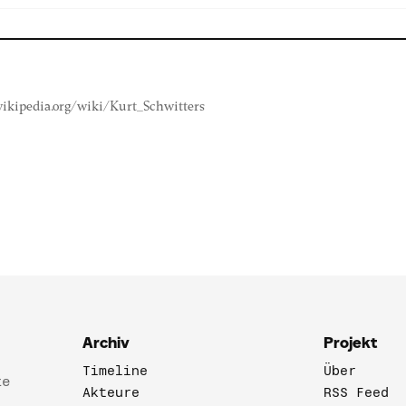
.wikipedia.org/wiki/Kurt_Schwitters
Archiv
Projekt
Timeline
Über
te
Akteure
RSS Feed