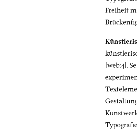
Freiheit m
Brückenfi
Künstleri
künstleris
[web:4]. S
experimen
Textelemen
Gestaltung
Kunstwerk
Typografie