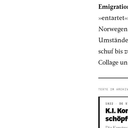
Emigratio
»entartet«
Norwegen 
Umstände i
schuf bis 
Collage u
TEXTE IM ARCHI
1922 · DE S
K.I. K
schöpf