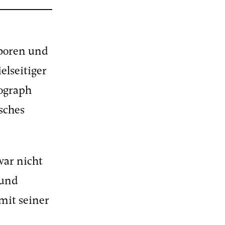
boren und
elseitiger
pograph
sches
war nicht
 und
mit seiner