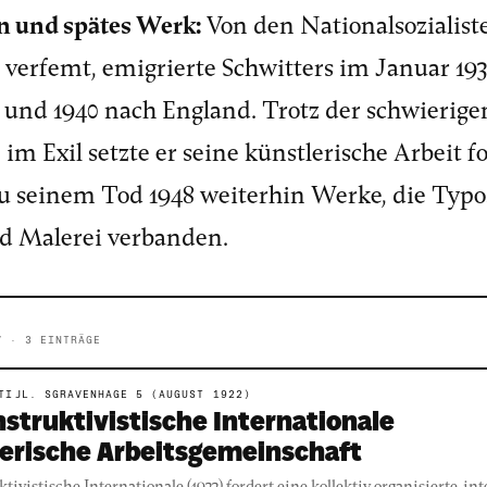
n und spätes Werk:
Von den Nationalsozialiste
 verfemt, emigrierte Schwitters im Januar 19
und 1940 nach England. Trotz der schwierige
m Exil setzte er seine künstlerische Arbeit f
zu seinem Tod 1948 weiterhin Werke, die Typog
nd Malerei verbanden.
V · 3 EINTRÄGE
TIJL. SGRAVENHAGE 5 (AUGUST 1922)
onstruktivistische Internationale
erische Arbeitsgemeinschaft