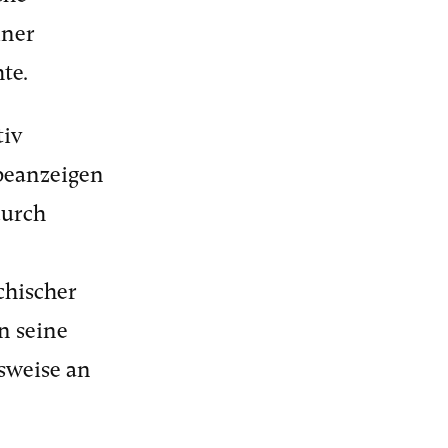
iner
te.
tiv
rbeanzeigen
durch
chischer
n seine
sweise an