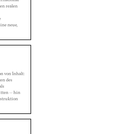
ternational
den realen
e
ine neue,
n von Inhalt:
gen des
als
itten — hin
nstruktion