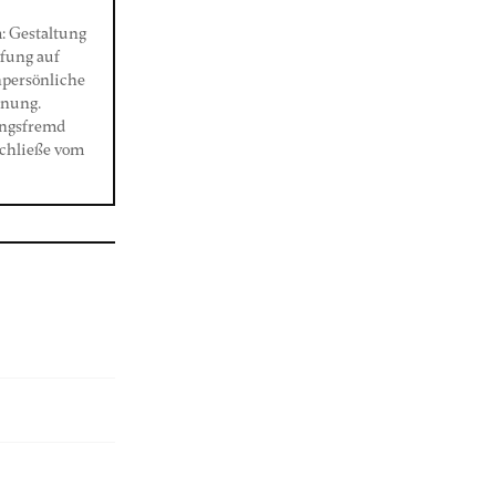
: Gestaltung
ufung auf
npersönliche
hnung.
tungsfremd
schließe vom