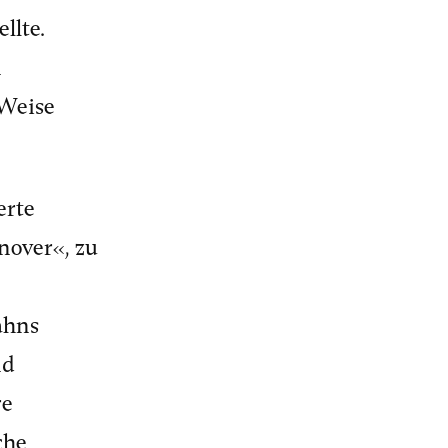
llte.
n
 Weise
erte
nover«, zu
ahns
nd
re
che