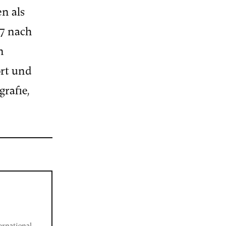
n als
37 nach
n
ort und
rafie,