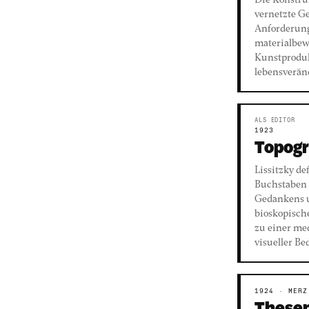
Die Konstruk
vernetzte Ge
Anforderunge
materialbewu
Kunstproduk
lebensverän
ALS EDITOR
1923
Topogr
Lissitzky de
Buchstaben 
Gedankens u
bioskopische
zu einer med
visueller Be
1924 · MERZ