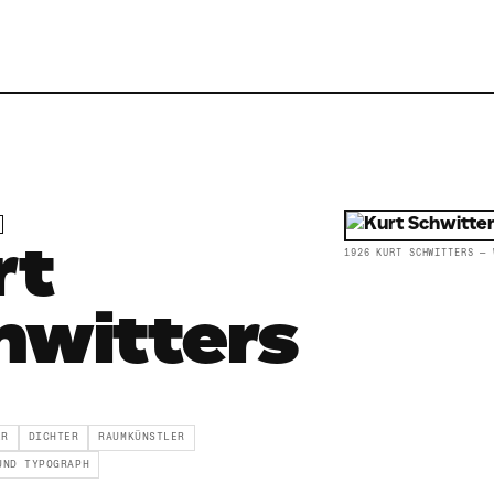
rt
1926 KURT SCHWITTERS — 
hwitters
ER
DICHTER
RAUMKÜNSTLER
UND TYPOGRAPH