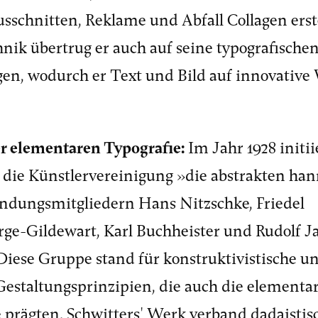
sschnitten, Reklame und Abfall Collagen erste
nik übertrug er auch auf seine typografische
en, wodurch er Text und Bild auf innovative
er elementaren Typografie:
Im Jahr 1928 initii
 die Künstlervereinigung »die abstrakten han
ndungsmitgliedern Hans Nitzschke, Friedel
ge-Gildewart, Karl Buchheister und Rudolf J
Diese Gruppe stand für konstruktivistische u
Gestaltungsprinzipien, die auch die elementa
 prägten. Schwitters' Werk verband dadaistis