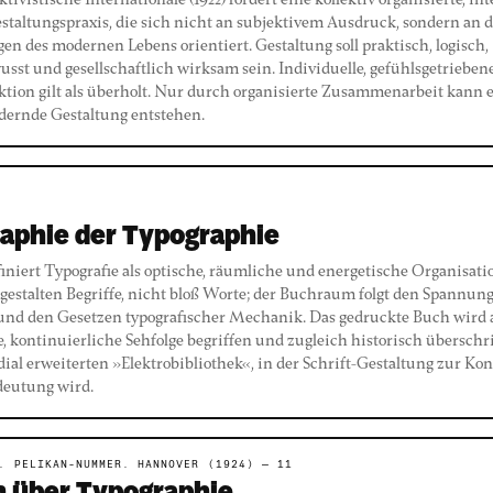
tivistische Internationale (1922) fordert eine kollektiv organisierte, in
staltungspraxis, die sich nicht an subjektivem Ausdruck, sondern an 
n des modernen Lebens orientiert. Gestaltung soll praktisch, logisch,
sst und gesellschaftlich wirksam sein. Individuelle, gefühlsgetrieben
tion gilt als überholt. Nur durch organisierte Zusammenarbeit kann e
dernde Gestaltung entstehen.
aphie der Typographie
finiert Typografie als optische, räumliche und energetische Organisatio
gestalten Begriffe, nicht bloß Worte; der Buchraum folgt den Spannun
nd den Gesetzen typografischer Mechanik. Das gedruckte Buch wird 
, kontinuierliche Sehfolge begriffen und zugleich historisch überschr
ial erweiterten »Elektrobibliothek«, in der Schrift-Gestaltung zur Ko
deutung wird.
. PELIKAN-NUMMER. HANNOVER (1924) — 11