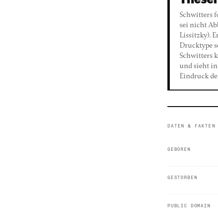
Thesen
Schwitters 
sei nicht A
Lissitzky). 
Drucktype se
Schwitters k
und sieht i
Eindruck de
DATEN & FAKTEN
GEBOREN
GESTORBEN
PUBLIC DOMAIN